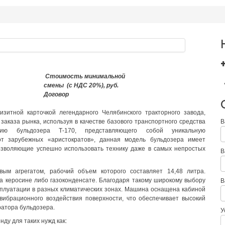
Стоимость минимальной
смены (с НДС 20%), руб.
Договор
зитной карточкой легендарного Челябинского тракторного завода,
заказа рынка, используя в качестве базового транспортного средства
В
кцию бульдозера Т-170, представляющего собой уникальную
т зарубежных «аристократов», данная модель бульдозера имеет
позволяющие успешно использовать технику даже в самых непростых
В
ым агрегатом, рабочий объем которого составляет 14,48 литра.
на керосине либо газоконденсате. Благодаря такому широкому выбору
В
сплуатации в разных климатических зонах. Машина оснащена кабиной
вибрационного воздействия поверхности, что обеспечивает высокий
атора бульдозера.
У
ду для таких нужд как: