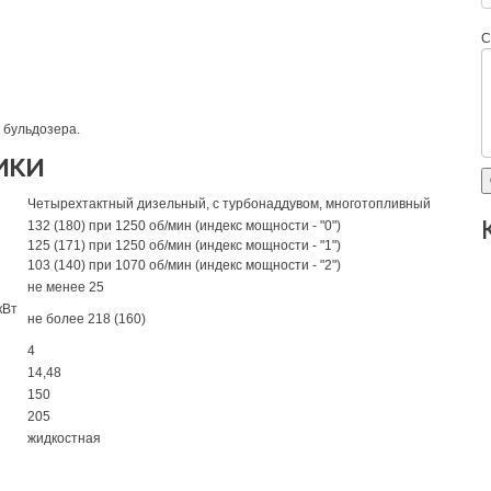
С
 бульдозера.
ики
Четырехтактный дизельный, с турбонаддувом, многотопливный
132 (180) при 1250 об/мин (индекс мощности - "0")
125 (171) при 1250 об/мин (индекс мощности - "1")
103 (140) при 1070 об/мин (индекс мощности - "2")
не менее 25
кВт
не более 218 (160)
4
14,48
150
205
жидкостная