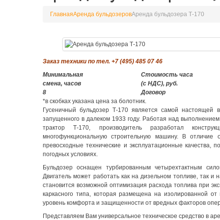
Главная
Аренда бульдозеров
Аренда бульдозера Т-170
Заказ техники по тел. +7 (495) 485 07 46
Минимальная
Стоимость часа
смена, часов
(с НДС), руб.
8
Договор
*в скобках указана цена за болотник.
Гусеничный бульдозер Т-170 является самой настоящей ви
запущенного в далеком 1933 году. Работая над выполнением 
трактор Т-170, производитель разработал констру
многофункциональную строительную машину. В отличие о
превосходные технические и эксплуатационные качества, 
погодных условиях.
Бульдозер оснащен турбированным четырехтактным силов
Двигатель может работать как на дизельном топливе, так и 
становится возможной оптимизация расхода топлива при эк
каркасного типа, которая размещена на изолированной от 
уровень комфорта и защищенности от вредных факторов опер
Представляем Вам универсальное техническое средство в арен