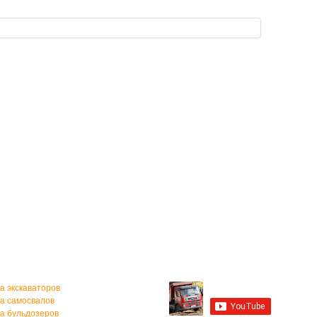
а спецтехники
Мы на YouTube
а экскаваторов
а самосвалов
а бульдозеров