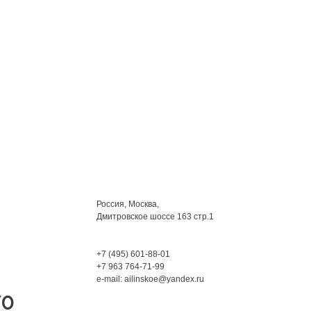
Мы находимся:
Россия, Москва,
Дмитровское шоссе 163 стр.1
Phone:
+7 (495) 601-88-01
+7 963 764-71-99
e-mail: ailinskoe@yandex.ru
70