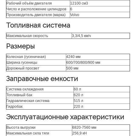
Рабочий объём двигателя
12100 см3
Число и расположение цилиндров
6
Производитель двигателя (марка)
Volvo
Топливная система
Максимальная скорость
3,3/4,5 км/ч
Размеры
Колесная (гусеничная)
4240 мм
Ширина гусеницы
600/700/800/900 мм
Дорожный просвет
500 мм
Заправочные емкости
Система охлаждения
60 л
Топливный бак
620 л
Гидравлическая система
515 л
Гидробак
220 л
Эксплуатационные характеристики
Высота выгрузки
6820-7560 мм
Максимальная сила тяги
256,9 кН