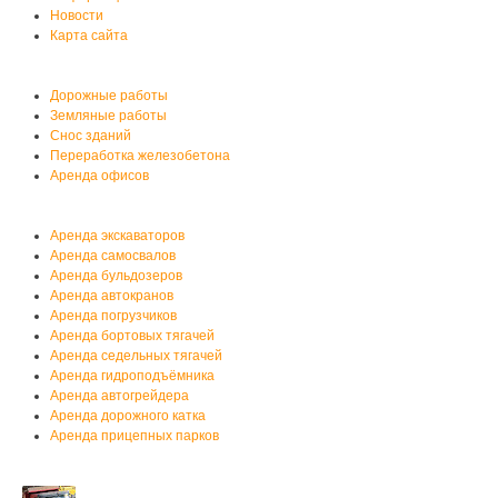
Новости
Карта сайта
Услуги автобазы
Дорожные работы
Земляные работы
Снос зданий
Переработка железобетона
Аренда офисов
Аренда спецтехники
Аренда экскаваторов
Аренда самосвалов
Аренда бульдозеров
Аренда автокранов
Аренда погрузчиков
Аренда бортовых тягачей
Аренда седельных тягачей
Аренда гидроподъёмника
Аренда автогрейдера
Аренда дорожного катка
Аренда прицепных парков
Мы на YouTube