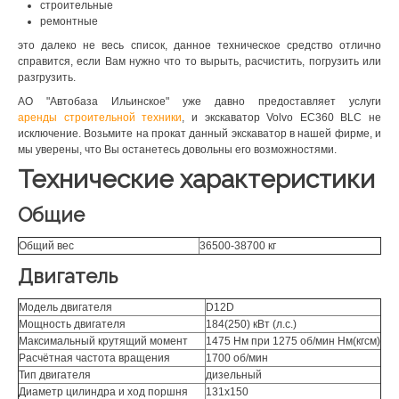
строительные
ремонтные
это далеко не весь список, данное техническое средство отлично
справится, если Вам нужно что то вырыть, расчистить, погрузить или
разгрузить.
АО "Автобаза Ильинское" уже давно предоставляет услуги
аренды строительной техники
, и экскаватор Volvo EC360 BLC не
исключение. Возьмите на прокат данный экскаватор в нашей фирме, и
мы уверены, что Вы останетесь довольны его возможностями.
Технические характеристики
Общие
Общий вес
36500-38700 кг
Двигатель
Модель двигателя
D12D
Мощность двигателя
184(250) кВт (л.с.)
Максимальный крутящий момент
1475 Нм при 1275 об/мин Нм(кгсм)
Расчётная частота вращения
1700 об/мин
Тип двигателя
дизельный
Диаметр цилиндра и ход поршня
131x150