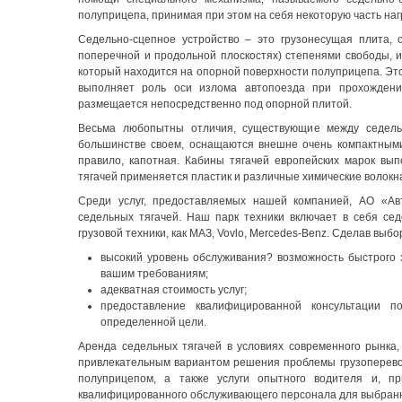
полуприцепа, принимая при этом на себя некоторую часть наг
Седельно-сцепное устройство – это грузонесущая плита, 
поперечной и продольной плоскостях) степенями свободы, 
который находится на опорной поверхности полуприцепа. Это
выполняет роль оси излома автопоезда при прохождении
размещается непосредственно под опорной плитой.
Весьма любопытны отличия, существующие между седельн
большинстве своем, оснащаются внешне очень компактными 
правило, капотная. Кабины тягачей европейских марок вып
тягачей применяется пластик и различные химические волокн
Среди услуг, предоставляемых нашей компанией, АО «Ав
седельных тягачей. Наш парк техники включает в себя с
грузовой техники, как МАЗ, Vovlo, Mercedes-Benz. Сделав выб
высокий уровень обслуживания? возможность быстрого з
вашим требованиям;
адекватная стоимость услуг;
предоставление квалифицированной консультации п
определенной цели.
Аренда седельных тягачей в условиях современного рынка,
привлекательным вариантом решения проблемы грузоперевоз
полуприцепом, а также услуги опытного водителя и, пр
квалифицированного обслуживающего персонала для выбран