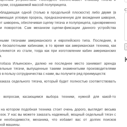
рузки, создаваемой массой полуприцепа.
С
обладающая одной (только в продольной плоскости) либо двумя (в
имеющая угловую прорезь, предназначенную для вхождения шкворня,
т шкворень, обеспечивая сцепку тягача и полуприцепа, одновременно
 поворотов. Сам механизм сцепки-фиксации данного устройства
ыми тягачами американского и европейского типа. Последние, в
бескапотными кабинами, в то время как американская техника, как
олняются из стали, тогда как при изготовлении кабин американских
а.
тобаза Ильинское», далеко не последнее место занимает аренда
едельные тягачи, выпущенные такими знаменитыми производителями
ор в пользу сотрудничества с нами, вы получите ряд преимуществ:
аказа седельного тягача, который будет полностью соответствовать
о вопросам, касающимся выбора техники, нужной для какой-то
 на котором подобная техника стоит очень дорого, выглядит весьма
ок. У нас вы можете заказать надежный, мощный седельный тягач с
и необходимости, механика, что избавит вас от долгих поисков
ной машины.