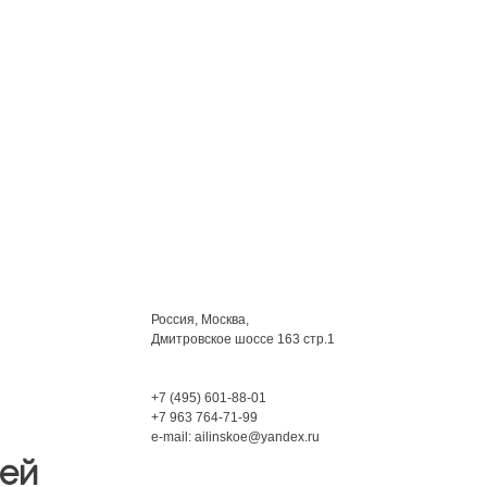
Мы находимся:
Россия, Москва,
Дмитровское шоссе 163 стр.1
Phone:
+7 (495) 601-88-01
+7 963 764-71-99
e-mail: ailinskoe@yandex.ru
чей