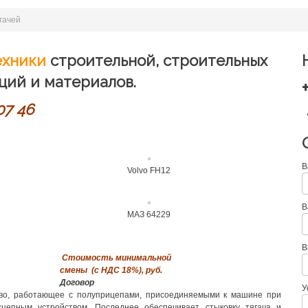
гачей
ехники
строительной, строительных
ций и материалов.
07 46
В
Volvo FH12
В
МАЗ 64229
В
Стоимость минимальной
смены (с НДС 18%), руб.
Договор
У
тво, работающее с полуприцепами, присоединяемыми к машине при
сцепным устройством. Последнее обеспечивает стыковку тягача и