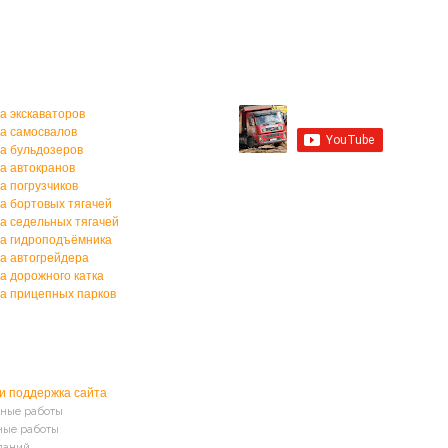
а спецтехники
Мы на YouTube
а экскаваторов
а самосвалов
а бульдозеров
а автокранов
Мы в Контакте
а погрузчиков
а бортовых тягачей
а седельных тягачей
а гидроподъёмника
а автогрейдера
а дорожного катка
а прицепных парков
и поддержка сайта
ные работы
ные работы
даний