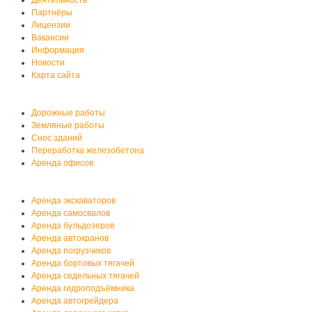
Деятельность
Партнёры
Лицензии
Вакансии
Информация
Новости
Карта сайта
Услуги автобазы
Дорожные работы
Земляные работы
Снос зданий
Переработка железобетона
Аренда офисов
Аренда спецтехники
Аренда экскаваторов
Аренда самосвалов
Аренда бульдозеров
Аренда автокранов
Аренда погрузчиков
Аренда бортовых тягачей
Аренда седельных тягачей
Аренда гидроподъёмника
Аренда автогрейдера