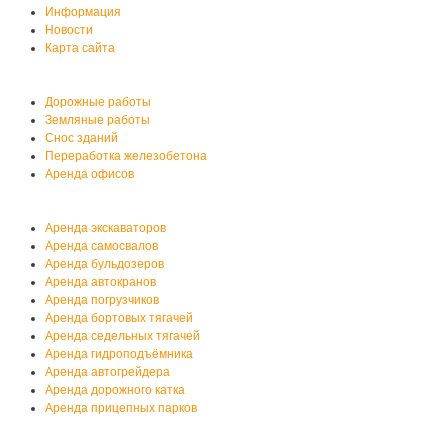
Информация
Новости
Карта сайта
Услуги автобазы
Дорожные работы
Земляные работы
Снос зданий
Переработка железобетона
Аренда офисов
Аренда спецтехники
Аренда экскаваторов
Аренда самосвалов
Аренда бульдозеров
Аренда автокранов
Аренда погрузчиков
Аренда бортовых тягачей
Аренда седельных тягачей
Аренда гидроподъёмника
Аренда автогрейдера
Аренда дорожного катка
Аренда прицепных парков
Мы на YouTube