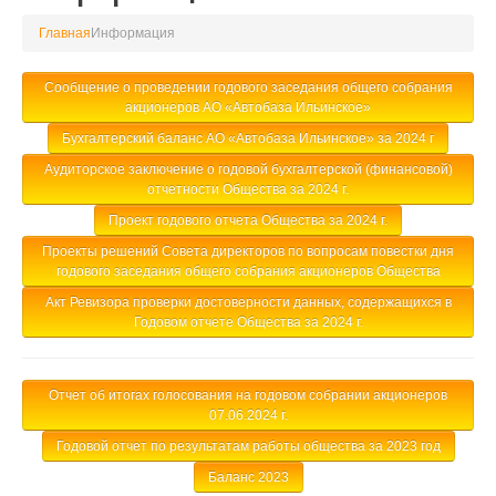
Главная
Информация
Сообщение о проведении годового заседания общего собрания
акционеров АО «Автобаза Ильинское»
Бухгалтерский баланс АО «Автобаза Ильинское» за 2024 г
Аудиторское заключение о годовой бухгалтерской (финансовой)
отчетности Общества за 2024 г.
Проект годового отчета Общества за 2024 г.
Проекты решений Совета директоров по вопросам повестки дня
годового заседания общего собрания акционеров Общества
Акт Ревизора проверки достоверности данных, содержащихся в
Годовом отчете Общества за 2024 г.
Отчет об итогах голосования на годовом собрании акционеров
07.06.2024 г.
Годовой отчет по результатам работы общества за 2023 год
Баланс 2023