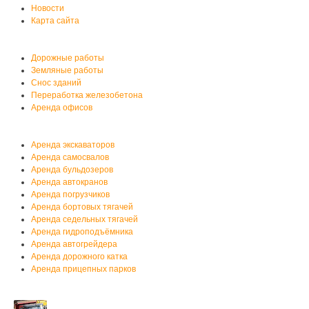
Новости
Карта сайта
Услуги автобазы
Дорожные работы
Земляные работы
Снос зданий
Переработка железобетона
Аренда офисов
Аренда спецтехники
Аренда экскаваторов
Аренда самосвалов
Аренда бульдозеров
Аренда автокранов
Аренда погрузчиков
Аренда бортовых тягачей
Аренда седельных тягачей
Аренда гидроподъёмника
Аренда автогрейдера
Аренда дорожного катка
Аренда прицепных парков
Мы на YouTube