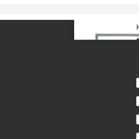
В
В
В
У