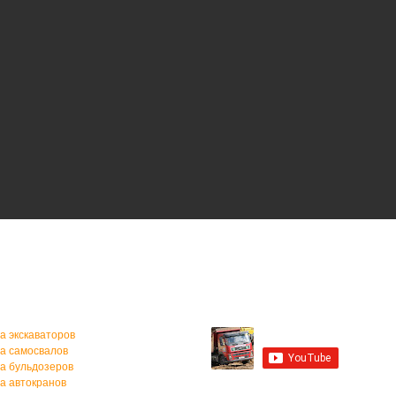
а спецтехники
Мы на YouTube
а экскаваторов
а самосвалов
а бульдозеров
а автокранов
Мы в Контакте