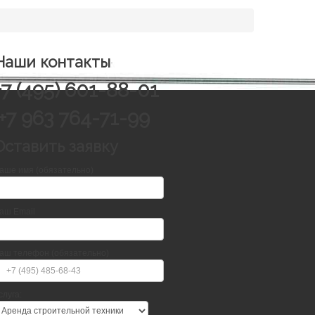
Наши контакты
+7 (495) 601-88-01
+7 963 764-71-99
Оставить заявку
аше имя (обязательно)
аш Email
аш телефон (обязательно)
слуга: