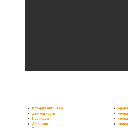
О нас
Аренд
История Автобазы
Аренд
Деятельность
Аренд
Партнёры
Аренд
Лицензии
Аренд