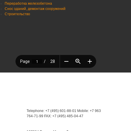
Переработка железобетона
Снос зданий, демонтаж сооружений
Строительство
Контакты
Telephone: +7 (495) 601-88-01
Mobile: +7 963
764-71-99
FAX: +7 (495) 485-04-47
Мы находимся: