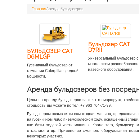
Главная
Аренда бульдозеров
Бульдозер CAT
D7RII
БУЛЬДОЗЕР CAT
D6MLGP
Универсальный бульдозер с
множеством разнообразног
Гусеничный бульдозер от
навесного оборудования.
компании Caterpillar средней
мощности.
Аренда бульдозеров без посредн
Цены на аренду бульдозеров зависят от маршрута, требован
стоимость вы можете по тел. +7 963 764-71-99.
Бульдозером называется самоходная машина, предназначен
на гусеничном либо пневмоколесном ходу, оснащенный специ
вне базы ходовой части машины. Кроме того, бульдозер 
откосники и др. Применение сменного оборудования повы
некоторых участках.