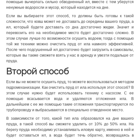
помощью вычерпать сильно обводненный ил, вместе с тем уберутся
ненужные водоросли и мусор, который находится на дне.
Если вы выбираете этот способ, то должны быть готовы к такой
сложности, что ковш может не доставать до середины вашего пруда, а
ил, который будете доставать со дна достаточно жидки. Значит и
перевозить его на необходимое место будет достаточно сложно. В
этом случае лучше по возможности осушить водоем, тогда с помощью
той же техники можно очистить пруд от ила намного эффективней.
После чего подсушенный ил достаточно будет загрузить в самосвалы,
которые вы также сможете взять у нас в аренду и увезти подальше от
пруда.
Второй способ
Если вы не можете осушить пруд, то можете воспользоваться методом
гидромеханизации. Как очистить пруд от ила используя этот способ? В
этом случае нужно будет использовать технику с насосом. С ее
помощью всасывается вода и удаляются отложения ила. В
дальнейшем с ее же помощью такие отложения транспортируются по
трубопроводу и выбрасываются в специально отведенное место.
В зависимости от того, какой тип ила образовался на дне вашего
пруда, в такой способ вы сможете удалить от 10% до 50% ила. На
берегу пруда необходимо устанавливать иловую карту, именно в ней и
будет оставаться ил, а вода будет течь обратно, возвращаясь в