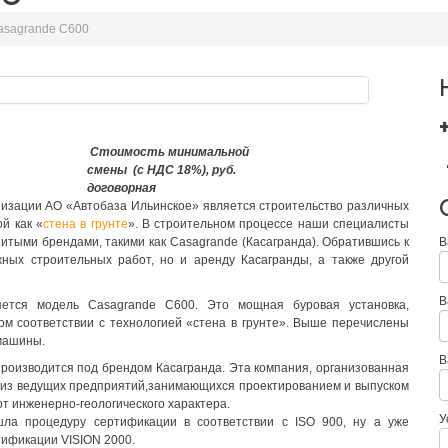
asagrande C600
Стоимость минимальной
смены (с НДС 18%), руб.
договорная
изации АО «Автобаза Ильинское» является строительство различных
й как «
стена в грунте
». В строительном процессе наши специалисты
итыми брендами, такими как Casagrande (Касагранда). Обратившись к
В
ных строительных работ, но и аренду Касагранды, а также другой
В
ется модель Casagrande C600. Это мощная буровая установка,
ом соответствии с технологией «стена в грунте». Выше перечислены
машины.
В
производится под брендом Касагранда. Эта компания, организованная
м из ведущих предприятий,занимающихся проектированием и выпуском
т инженерно-геологического характера.
У
шла процедуру сертификации в соответствии с ISO 900, ну а уже
тификации VISION 2000.