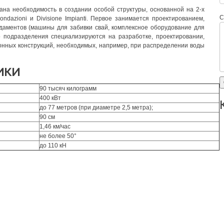
на необходимость в создании особой структуры, основанной на 2-х
С
ndazioni и Divisione Impianti. Первое занимается проектированием,
даментов (машины для забивки свай, комплексное оборудование для
го подразделения специализируются на разработке, проектировании,
онных конструкций, необходимых, например, при распределении воды
ики
90 тысяч килограмм
400 кВт
до 77 метров (при диаметре 2,5 метра);
90 см
1,46 км/час
не более 50°
до 110 кН