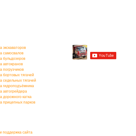
а спецтехники
Мы на YouTube
а экскаваторов
а самосвалов
а бульдозеров
а автокранов
Мы в Контакте
а погрузчиков
а бортовых тягачей
а седельных тягачей
а гидроподъёмника
а автогрейдера
а дорожного катка
а прицепных парков
и поддержка сайта