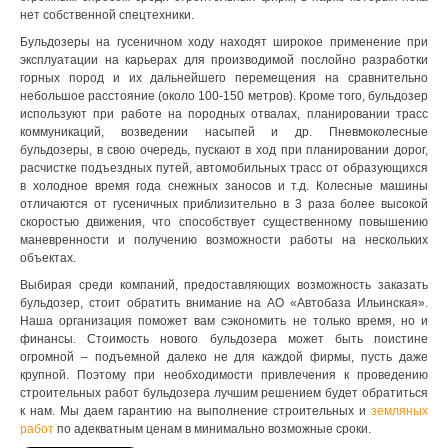
нет собственной спецтехники.
Бульдозеры на гусеничном ходу находят широкое применение при
эксплуатации на карьерах для производимой послойно разработки
горных пород и их дальнейшего перемещения на сравнительно
небольшое расстояние (около 100-150 метров). Кроме того, бульдозер
используют при работе на породных отвалах, планировании трасс
коммуникаций, возведении насыпей и др. Пневмоколесные
бульдозеры, в свою очередь, пускают в ход при планировании дорог,
расчистке подъездных путей, автомобильных трасс от образующихся
в холодное время года снежных заносов и т.д. Колесные машины
отличаются от гусеничных приблизительно в 3 раза более высокой
скоростью движения, что способствует существенному повышению
маневренности и получению возможности работы на нескольких
объектах.
Выбирая среди компаний, предоставляющих возможность заказать
бульдозер, стоит обратить внимание на АО «Автобаза Ильинская».
Наша организация поможет вам сэкономить не только время, но и
финансы. Стоимость нового бульдозера может быть поистине
огромной – подъемной далеко не для каждой фирмы, пусть даже
крупной. Поэтому при необходимости привлечения к проведению
строительных работ бульдозера лучшим решением будет обратиться
к нам. Мы даем гарантию на выполнение строительных и
земляных
работ
по адекватным ценам в минимально возможные сроки.