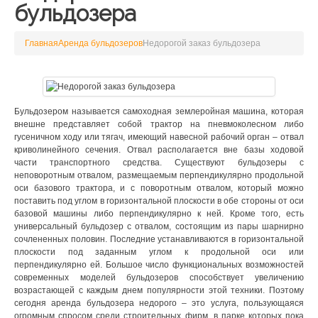
бульдозера
Главная
Аренда бульдозеров
Недорогой заказ бульдозера
Бульдозером называется самоходная землеройная машина, которая
внешне представляет собой трактор на пневмоколесном либо
гусеничном ходу или тягач, имеющий навесной рабочий орган – отвал
криволинейного сечения. Отвал располагается вне базы ходовой
части транспортного средства. Существуют бульдозеры с
неповоротным отвалом, размещаемым перпендикулярно продольной
оси базового трактора, и с поворотным отвалом, который можно
поставить под углом в горизонтальной плоскости в обе стороны от оси
базовой машины либо перпендикулярно к ней. Кроме того, есть
универсальный бульдозер с отвалом, состоящим из пары шарнирно
сочлененных половин. Последние устанавливаются в горизонтальной
плоскости под заданным углом к продольной оси или
перпендикулярно ей. Большое число функциональных возможностей
современных моделей бульдозеров способствует увеличению
возрастающей с каждым днем популярности этой техники. Поэтому
сегодня аренда бульдозера недорого – это услуга, пользующаяся
огромным спросом среди строительных фирм, в парке которых пока