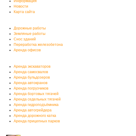
Информация
Новости
Карта сайта
Услуги автобазы
Дорожные работы
Земляные работы
Снос зданий
Переработка железобетона
Аренда офисов
Аренда спецтехники
Аренда экскаваторов
Аренда самосвалов
Аренда бульдозеров
Аренда автокранов
Аренда погрузчиков
Аренда бортовых тягачей
Аренда седельных тягачей
Аренда гидроподъёмника
Аренда автогрейдера
Аренда дорожного катка
Аренда прицепных парков
Мы на YouTube