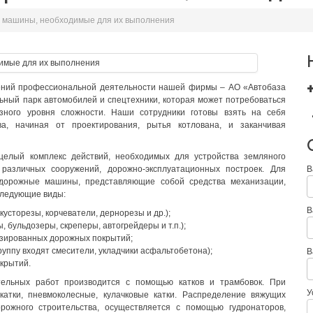
 машины, необходимые для их выполнения
ений профессиональной деятельности нашей фирмы – АО «Автобаза
ьный парк автомобилей и спецтехники, которая может потребоваться
ного уровня сложности. Наши сотрудники готовы взять на себя
а, начиная от проектирования, рытья котлована, и заканчивая
целый комплекс действий, необходимых для устройства земляного
 различных сооружений, дорожно-эксплуатационных построек. Для
В
дорожные машины, представляющие собой средства механизации,
следующие виды:
В
усторезы, корчеватели, дернорезы и др.);
, бульдозеры, скреперы, автогрейдеры и т.п.);
зированных дорожных покрытий;
уппу входят смесители, укладчики асфальтобетона);
В
крытий.
ельных работ производится с помощью катков и трамбовок. При
У
катки, пневмоколесные, кулачковые катки. Распределение вяжущих
ожного строительства, осуществляется с помощью гудронаторов,