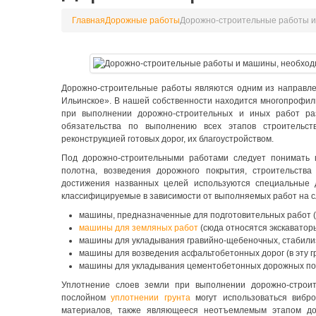
Главная
Дорожные работы
Дорожно-строительные работы и
Дорожно-строительные работы являются одним из направл
Ильинское». В нашей собственности находится многопрофил
при выполнении дорожно-строительных и иных работ раз
обязательства по выполнению всех этапов строительств
реконструкцией готовых дорог, их благоустройством.
Под дорожно-строительными работами следует понимать 
полотна, возведения дорожного покрытия, строительства
достижения названных целей используются специальные 
классифицируемые в зависимости от выполняемых работ на 
машины, предназначенные для подготовительных работ (к
машины для земляных работ
(сюда относятся экскаваторы
машины для укладывания гравийно-щебеночных, стабили
машины для возведения асфальтобетонных дорог (в эту гр
машины для укладывания цементобетонных дорожных по
Уплотнение слоев земли при выполнении дорожно-строит
послойном
уплотнении грунта
могут использоваться вибро
материалов, также являющееся неотъемлемым этапом дор