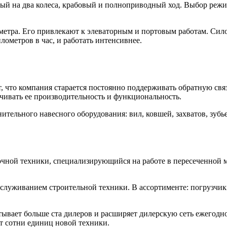
ый на два колеса, крабовый и полноприводный ход. Выбор режи
метра. Его привлекают к элеваторным и портовым работам. Сил
лометров в час, и работать интенсивнее.
что компания старается постоянно поддерживать обратную связь
ичивать ее производительность и функциональность.
ельного навесного оборудования: вил, ковшей, захватов, зубье
чной техники, специализирующийся на работе в пересеченной м
обслуживанием строительной техники. В ассортименте: погрузч
ывает больше ста дилеров и расширяет дилерскую сеть ежегодно
т сотни единиц новой техники.