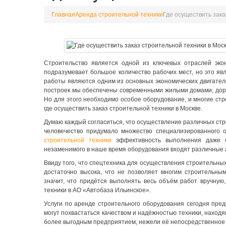
Главная
Аренда строительной техники
Где осуществить зака
Строительство является одной из ключевых отраслей эко
подразумевает большое количество рабочих мест, но это яв
работы являются одним из основных экономических двигател
построек мы обеспечены современными жилыми домами, доро
Но для этого необходимо особое оборудование, и многие ст
где осуществить заказ строительной техники в Москве.
Думаю каждый согласиться, что осуществление различных ст
человечество придумало множество специализированного 
строительной техники
эффективность выполнения даже с
незаменимого в наше время оборудования входят различные а
Ввиду того, что спецтехника для осуществления строительны
достаточно высока, что не позволяет многим строительны
значит, что придётся выполнять весь объём работ вручную
техники в АО «Автобаза Ильинское».
Услуги по аренде строительного оборудования сегодня пред
могут похвастаться качеством и надёжностью техники, находя
более выгодным предприятием, нежели её непосредственное 