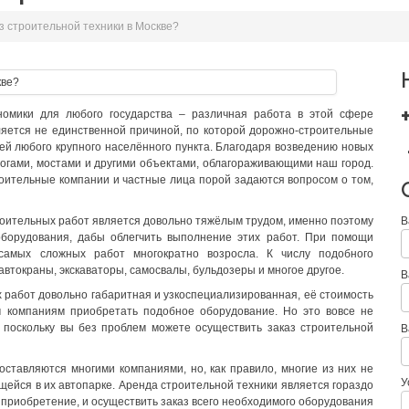
з строительной техники в Москве?
номики для любого государства – различная работа в этой сфере
ляется не единственной причиной, по которой дорожно-строительные
ей любого крупного населённого пункта. Благодаря возведению новых
гами, мостами и другими объектами, облагораживающими наш город.
роительные компании и частные лица порой задаются вопросом о том,
роительных работ является довольно тяжёлым трудом, именно поэтому
В
оборудования, дабы облегчить выполнение этих работ. При помощи
амых сложных работ многократно возросла. К числу подобного
втокраны, экскаваторы, самосвалы, бульдозеры и многое другое.
В
х работ довольно габаритная и узкоспециализированная, её стоимость
м компаниям приобретать подобное оборудование. Но это вовсе не
, поскольку вы без проблем можете осуществить заказ строительной
В
оставляются многими компаниями, но, как правило, многие из них не
У
щейся в их автопарке. Аренда строительной техники является гораздо
приобретение, и осуществить заказ всего необходимого оборудования