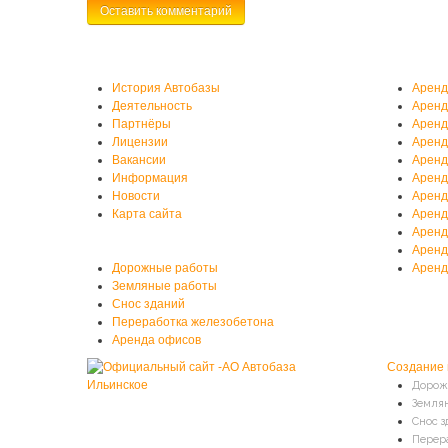
О нас
Аренд
История Автобазы
Аренд
Деятельность
Аренд
Партнёры
Аренд
Лицензии
Аренд
Вакансии
Аренд
Информация
Аренд
Новости
Аренд
Карта сайта
Аренд
Аренд
Услуги автобазы
Аренд
Дорожные работы
Аренд
Земляные работы
Снос зданий
Переработка железобетона
Аренда офисов
Создание 
Дорож
Земля
Снос з
Перер