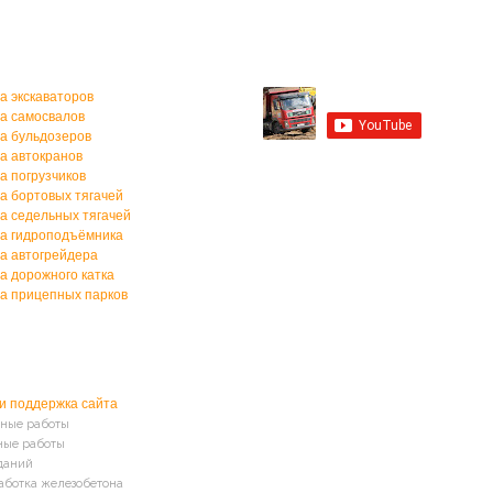
а спецтехники
Мы на YouTube
а экскаваторов
а самосвалов
а бульдозеров
а автокранов
Мы в Контакте
а погрузчиков
а бортовых тягачей
а седельных тягачей
а гидроподъёмника
а автогрейдера
а дорожного катка
а прицепных парков
и поддержка сайта
ные работы
ные работы
даний
аботка железобетона