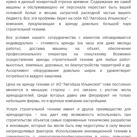
нужно в данный конкретный отрезок времени. Содержание же самой
машины и обслуживающего ее персонала перестает быть вашей
головной болью и весьма затратной расходной частью вашего
бюджета. Все эти проблемы берет на себя АО "Автобаза Ильинское" –
компания, предлагающая в аренду довольно большой парк
строительной техники.
Все условия нашего сотрудничества с клиентом обговариваются
индивидуально – стоимость аренды (на часы или даже месяцы
работы), доставка машины на объект, обеспечение
профессионального оператора на спецтехнику. Возможно
осуществление аренды строительной техники для любых работ:
высотных, земляных, дорожных, по благоустройству территорий и др.
Ассортимент оборудования довольно широк и удовлетворит
потребности каждого заказчика.
Цена на аренду техники от АО "Автобаза Ильинское" тоже постоянно
меняется в меньшую сторону – это связано с ростом числа
арендодателей, среди которых давно уже фигурируют не только
небольшие фирмы, но и крупные компании-застройщики.
Услуги строительной техники имеют и другое преимущество для
арендодатора – она дает ему возможность использовать при
строительстве объектов самые современные технические разработки
и инновации, которые бы могли быть ему недоступны в силу многих
непреодолимых факторов. Использование инновационной техники в
совокупности с оператором-профессионалом в разы повышает