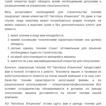
такой оператор будет обладать всеми необходимыми допусками и
разрешениями на управление спецтранспорта.
Весь ассортимент необходимой для строительства техники
предлагает своим клиентам АО "Автобаза Ильинское". Но даже в том
случае, когда заказчику может потребоваться редкая позиция, ее
можно заказать в короткие сроки и без дополнительных хлопот для
клиента.
какая техника и когда вам понадобится;
какими основными техническими характеристиками она должна
обладать;
сколько единиц техники станет оптимальным для решения
необходимых задач по строительству;
на какой срок планируется арендовать машины;
имеется ли у вас квалифицированный оператор для спецтехники.
Конечно, заказанную технику АО "Автобаза Ильинское" предоставит
вам в полной готовности к работе. Техосмотр машин и проверка их
работоспособности ложится на плечи нашей компании и за наш счет.
Качество техники гарантируется репутацией фирмы, а ее
рациональное использование – оператором-профессионалом. Все
условия сотрудничества обговариваются в договоре на аренду
спецтехники, машина доставляется на объект силами нашей
компании.
АО "Автобаза Ильинское" готова сдать вам в аренду технику для