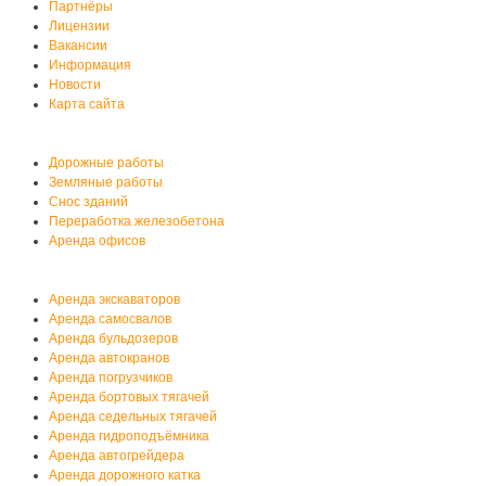
Партнёры
Лицензии
Вакансии
Информация
Новости
Карта сайта
Услуги автобазы
Дорожные работы
Земляные работы
Снос зданий
Переработка железобетона
Аренда офисов
Аренда спецтехники
Аренда экскаваторов
Аренда самосвалов
Аренда бульдозеров
Аренда автокранов
Аренда погрузчиков
Аренда бортовых тягачей
Аренда седельных тягачей
Аренда гидроподъёмника
Аренда автогрейдера
Аренда дорожного катка