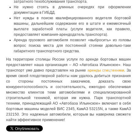
затратного техобслуживания транспорта.
Не нужно стоять в длинных очередях при оформлении
документации в ГИБДД.
Нет нужды в поиске квалифицированного водителя бортовой
машины, дальнейшем содержании его в штате и ежемесячный
выплате заработной платы (услуги водителя, как правило,
предоставляет компания-арендодатель транспорта).
Аренда грузового автомобиля позволит «выбросить» из головы
вопрос поиска места для постоянной стоянки довольно-таки
габаритного транспортного средства.
На территории столицы России услуги по аренде бортовых машин
предоставляет наша организация – АО «Автобаза Ильинское». Наш
транспорт уже давно представлен на рынке
аренды спецтехники
. За
время своей плодотворной работы нам удалось добиться признания
со стороны постоянных заказчиков, доказать свою
конкурентоспособность и состоятельность, ежегодно обеспечивая
множество клиентов теми автомобилями и специализированной
строительной техникой, которая им нужна. Парк транспортной
техники, принадлежащий АО «Автобаза Ильинское» включает в себя
бортовые машины моделей ВИС 2345, КамАЗ 53215N, а также КамАЗ
232150. Это надежные автомобили, которым вы наверняка сможете
найти эффективное применение!